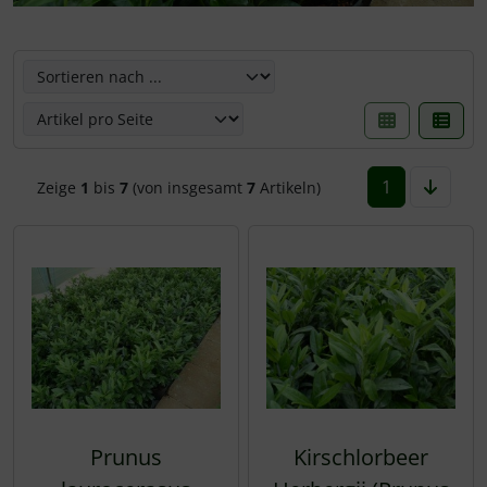
Rotbuche
Spierstrauch / Spiraea
Wildhecke / gemischte Hecke
Hier können die nachfolgenden Artikel umsortiert werden
1
Zeige
1
bis
7
(von insgesamt
7
Artikeln)
Prunus
Kirschlorbeer