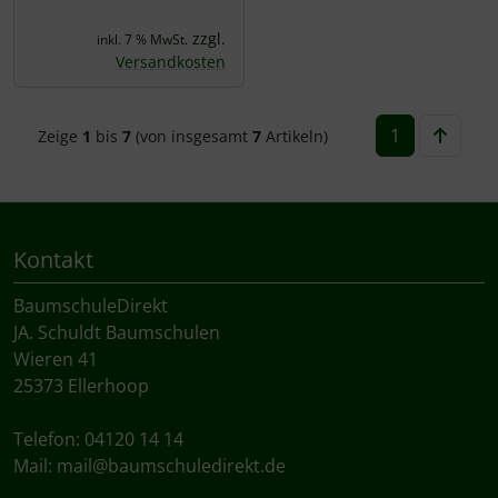
zzgl.
inkl. 7 % MwSt.
Versandkosten
1
Zeige
1
bis
7
(von insgesamt
7
Artikeln)
Kontakt
BaumschuleDirekt
JA. Schuldt Baumschulen
Wieren 41
25373 Ellerhoop
Telefon: 04120 14 14
Mail:
mail@baumschuledirekt.de