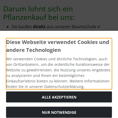
Darum lohnt sich ein
Pflanzenkauf bei uns:
Sie kaufen
direkt
aus unserer Baumschule ✔
durch den Direktvertrieb kaufen Sie zu äußerst
günstigen
Preisen ein ✔
Diese Webseite verwendet Cookies und
Sie erhalten die Pflanzen kurzfristig bzw. zum
andere Technologien
Wunschtermin -
frisch
und
direkt
vom
Pflanzenbeet ✔
Wir verwenden Cookies und ähnliche Technologien, auch
Sie bekommen in aller Regel den
Zustellungstag
von Drittanbietern, um die ordentliche Funktionsweise der
Website zu gewährleisten, die Nutzung unseres Angebotes
mitgeteilt, meist per telefonischer Kurz-Info ✔
zu analysieren und Ihnen ein bestmögliches
Sie werden freundlich und kompetent
beraten
-
Einkaufserlebnis bieten zu können. Weitere Informationen
gerne auch
telefonisch ✔
finden Sie in unserer Datenschutzerklärung.
durch die
Anwachsgarantie
kaufen Sie
ohne
Risiko
✔
ALLE AKZEPTIEREN
Warum Containerpflanzen?
NUR NOTWENDIGE
Containerpflanzen
sind grundsätzlich
jederzeit