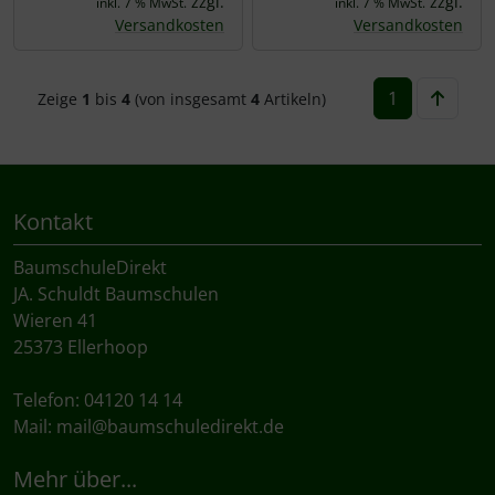
zzgl.
zzgl.
inkl. 7 % MwSt.
inkl. 7 % MwSt.
Versandkosten
Versandkosten
1
Zeige
1
bis
4
(von insgesamt
4
Artikeln)
Kontakt
BaumschuleDirekt
JA. Schuldt Baumschulen
Wieren 41
25373 Ellerhoop
Telefon: 04120 14 14
Mail:
mail@baumschuledirekt.de
Mehr über...