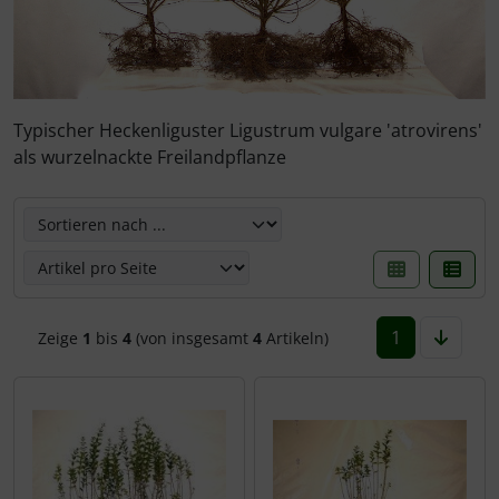
Rotbuche
Spierstrauch / Spiraea
Wildhecke / gemischte Hecke
Typischer Heckenliguster Ligustrum vulgare 'atrovirens'
als wurzelnackte Freilandpflanze
Hier können die nachfolgenden Artikel umsortiert werden
1
Zeige
1
bis
4
(von insgesamt
4
Artikeln)