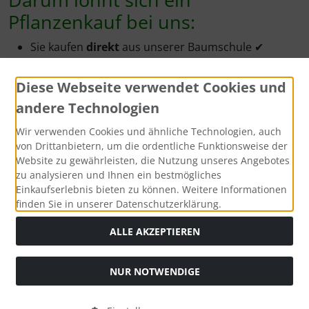
Pflanzenkauf bei uns:
Sie kaufen
direkt
aus unserer Baumschule ✔
durch den Direktvertrieb kaufen Sie zu äußerst
günstigen
Preisen ein ✔
Diese Webseite verwendet Cookies und
Sie erhalten die Pflanzen kurzfristig bzw. zum
andere Technologien
Wunschtermin -
frisch
und
direkt
vom
Pflanzenbeet ✔
Wir verwenden Cookies und ähnliche Technologien, auch
Sie bekommen in aller Regel den
Zustellungstag
von Drittanbietern, um die ordentliche Funktionsweise der
Website zu gewährleisten, die Nutzung unseres Angebotes
mitgeteilt, meist per telefonischer Kurz-Info ✔
zu analysieren und Ihnen ein bestmögliches
Sie werden freundlich und kompetent
beraten
-
Einkaufserlebnis bieten zu können. Weitere Informationen
gerne auch
telefonisch ✔
finden Sie in unserer Datenschutzerklärung.
durch die
Anwachsgarantie
kaufen Sie
ohne
Risiko
✔
ALLE AKZEPTIEREN
Warum Containerpflanzen?
NUR NOTWENDIGE
Containerpflanzen
sind grundsätzlich
jederzeit
pflanzbar (Ausnahme: Frostperioden im Winter).