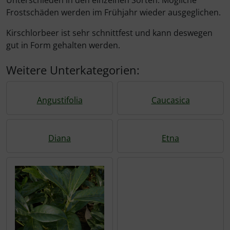
Rotbuche
Spierstrauch / Spiraea
Frostschäden werden im Frühjahr wieder ausgeglichen.
Wildhecke / gemischte Hecke
Kirschlorbeer ist sehr schnittfest und kann deswegen
gut in Form gehalten werden.
Weitere Unterkategorien:
Angustifolia
Caucasica
Diana
Etna