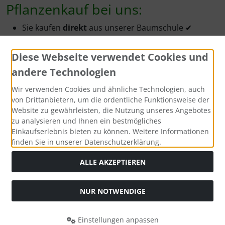
Pflanzenkauf bei uns:
Sie kaufen
direkt
aus unserer Baumschule ✔
durch den Direktvertrieb kaufen Sie zu äußerst
günstigen
Preisen ein ✔
Diese Webseite verwendet Cookies und
Sie erhalten die Pflanzen kurzfristig bzw. zum
andere Technologien
Wunschtermin -
frisch
und
direkt
vom
Pflanzenbeet ✔
Wir verwenden Cookies und ähnliche Technologien, auch
Sie bekommen in aller Regel den
Zustellungstag
von Drittanbietern, um die ordentliche Funktionsweise der
Website zu gewährleisten, die Nutzung unseres Angebotes
mitgeteilt, meist per telefonischer Kurz-Info ✔
zu analysieren und Ihnen ein bestmögliches
Sie werden freundlich und kompetent
beraten
-
Einkaufserlebnis bieten zu können. Weitere Informationen
gerne auch
telefonisch ✔
finden Sie in unserer Datenschutzerklärung.
durch die
Anwachsgarantie
kaufen Sie
ohne
Risiko
✔
ALLE AKZEPTIEREN
Warum Containerpflanzen?
NUR NOTWENDIGE
Containerpflanzen
sind grundsätzlich
jederzeit
pflanzbar (Ausnahme: Frostperioden im Winter).
Einstellungen anpassen
Sie wachsen
sicher
an - ausreichendes Gießen