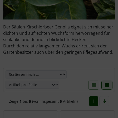
Rotbuche
Spierstrauch / Spiraea
Wildhecke / gemischte Hecke
Der Säulen-Kirschlorbeer Genolia eignet sich mit seiner
dichten und aufrechten Wuchsform hervorragend für
schlanke und dennoch blickdichte Hecken.
Durch den relativ langsamen Wuchs erfreut sich der
Gartenbesitzer auch über den geringen Pflegeaufwand.
Hier können die nachfolgenden Artikel umsortiert werden
1
Zeige
1
bis
5
(von insgesamt
5
Artikeln)