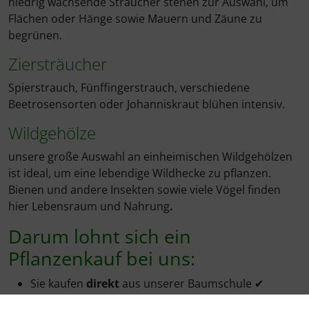
niedrig wachsende Sträucher stehen zur Auswahl, um
Flächen oder Hänge sowie Mauern und Zäune zu
begrünen.
Ziersträucher
Spierstrauch, Fünffingerstrauch, verschiedene
Beetrosensorten oder Johanniskraut blühen intensiv.
Wildgehölze
unsere große Auswahl an einheimischen Wildgehölzen
ist ideal, um eine lebendige Wildhecke zu pflanzen.
Bienen und andere Insekten sowie viele Vögel finden
hier Lebensraum und Nahrung
.
Darum lohnt sich ein
Pflanzenkauf bei uns:
Sie kaufen
direkt
aus unserer Baumschule ✔
durch den Direktvertrieb kaufen Sie zu äußerst