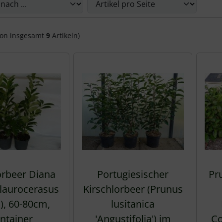
on insgesamt
9
Artikeln)
orbeer Diana
Portugiesischer
Pr
 laurocerasus
Kirschlorbeer (Prunus
'), 60-80cm,
lusitanica
ntainer
'Angustifolia') im
Co