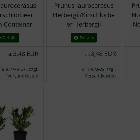
laurocerasus
Prunus laurocerasus
Pr
irschlorbeer
Herbergii/Kirschlorbe
No
m Container
er Herbergii
No
Details
Details
3,48 EUR
3,48 EUR
ab
ab
zzgl.
zzgl.
inkl. 7 % MwSt.
inkl. 7 % MwSt.
Versandkosten
Versandkosten