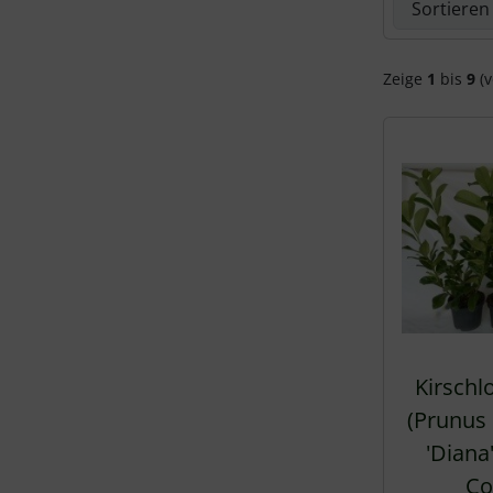
Zeige
1
bis
9
(v
Kirschl
(Prunus
'Diana
Co