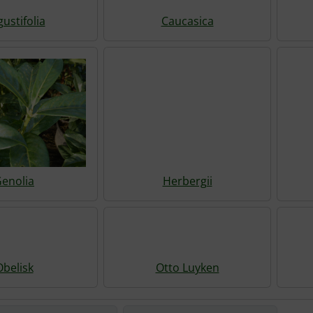
ustifolia
Caucasica
enolia
Herbergii
Obelisk
Otto Luyken
die nachfolgenden Artikel umsortiert werden und zwischen 