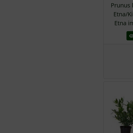
Prunus 
Etna/K
Etna i