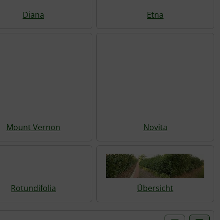
Diana
Etna
Mount Vernon
Novita
Rotundifolia
Übersicht
einer Box- oder Listenansicht gewählt werden.