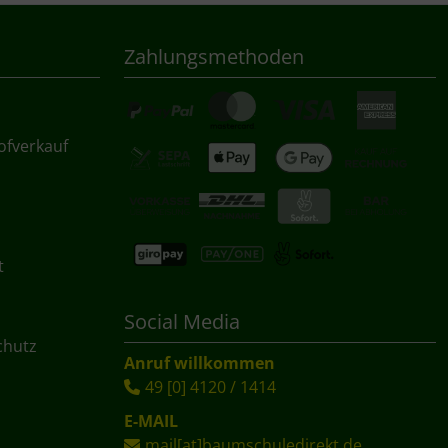
Zahlungsmethoden
ofverkauf
t
Social Media
chutz
Anruf willkommen
49 [0] 4120 / 1414
E-MAIL
mail[at]baumschuledirekt.de