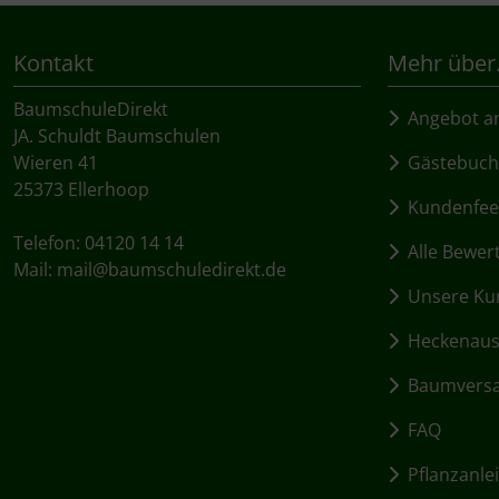
Kontakt
Mehr über.
BaumschuleDirekt
Angebot an
JA. Schuldt Baumschulen
Wieren 41
Gästebuch
25373 Ellerhoop
Kundenfee
Telefon: 04120 14 14
Alle Bewer
Mail:
mail@baumschuledirekt.de
Unsere Kun
Heckenausw
Baumvers
FAQ
Pflanzanle