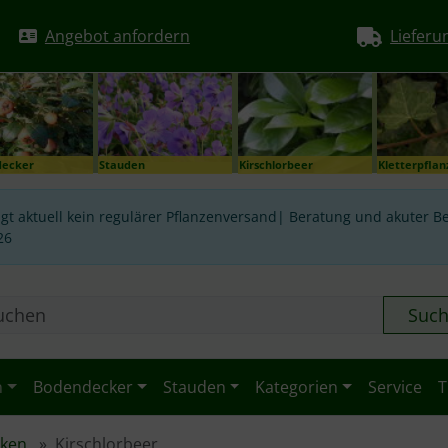
Angebot anfordern
Lieferu
decker
Stauden
Kirschlorbeer
Kletterpfla
gt aktuell kein regulärer Pflanzenversand| Beratung und akuter Be
26
Suc
n
Bodendecker
Stauden
Kategorien
Service
T
cken
Kirschlorbeer