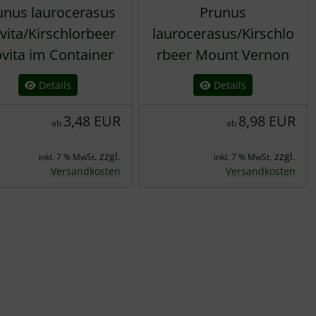
unus laurocerasus
Prunus
vita/Kirschlorbeer
laurocerasus/Kirschlo
vita im Container
rbeer Mount Vernon
Details
Details
3,48 EUR
8,98 EUR
ab
ab
zzgl.
zzgl.
inkl. 7 % MwSt.
inkl. 7 % MwSt.
Versandkosten
Versandkosten