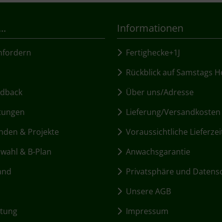
..
Informationen
fordern
Fertighecke+1J
Rückblick auf Samstags H
dback
Über uns/Adresse
tungen
Lieferung/Versandkosten
den & Projekte
Voraussichtliche Lieferzei
ahl & B-Plan
Anwachsgarantie
and
Privatsphäre und Datens
Unsere AGB
itung
Impressum