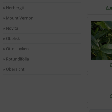
Rotbuche
Spierstrauch / Spiraea
Ang
» Herbergii
Wildhecke / gemischte Hecke
» Mount Vernon
» Novita
» Obelisk
» Otto Luyken
» Rotundifolia
G
» Übersicht
Hier können 