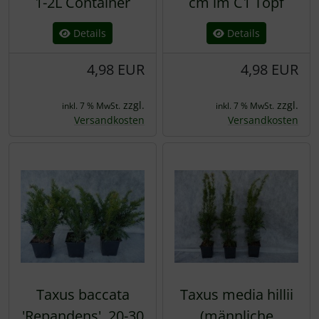
1-2L Container
cm im C1 Topf
Details
Details
4,98 EUR
4,98 EUR
zzgl.
zzgl.
inkl. 7 % MwSt.
inkl. 7 % MwSt.
Versandkosten
Versandkosten
Taxus baccata
Taxus media hillii
'Repandens', 20-30
(männliche