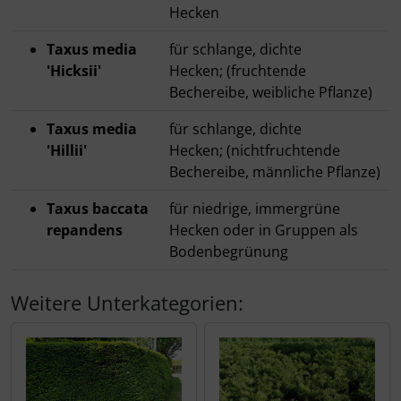
Rotbuche
Spierstrauch / Spiraea
Hecken
Taxus media
für schlange, dichte
Wildhecke / gemischte Hecke
'Hicksii'
Hecken; (fruchtende
Bechereibe, weibliche Pflanze)
Taxus media
für schlange, dichte
'Hillii'
Hecken; (nichtfruchtende
Bechereibe, männliche Pflanze)
Taxus baccata
für niedrige, immergrüne
repandens
Hecken oder in Gruppen als
Bodenbegrünung
Weitere Unterkategorien: