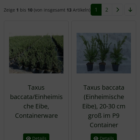
1
2
Zeige
1
bis
10
(von insgesamt
13
Artikeln)
Taxus
Taxus baccata
baccata/Einheimis
(Einheimische
che Eibe,
Eibe), 20-30 cm
Containerware
groß im P9
Container
Details
Details