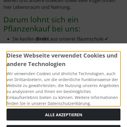
Bienen und andere Insekten sowie viele Vögel finden
hier Lebensraum und Nahrung
.
Darum lohnt sich ein
Pflanzenkauf bei uns:
Sie kaufen
direkt
aus unserer Baumschule ✔
durch den Direktvertrieb kaufen Sie zu äußerst
günstigen
Preisen ein ✔
Diese Webseite verwendet Cookies und
Sie erhalten die Pflanzen kurzfristig bzw. zum
andere Technologien
Wunschtermin -
frisch
und
direkt
vom
Pflanzenbeet ✔
Wir verwenden Cookies und ähnliche Technologien, auch
Sie bekommen in aller Regel den
Zustellungstag
von Drittanbietern, um die ordentliche Funktionsweise der
Website zu gewährleisten, die Nutzung unseres Angebotes
mitgeteilt, meist per telefonischer Kurz-Info ✔
zu analysieren und Ihnen ein bestmögliches
Sie werden freundlich und kompetent
beraten
-
Einkaufserlebnis bieten zu können. Weitere Informationen
gerne auch
telefonisch ✔
finden Sie in unserer Datenschutzerklärung.
durch die
Anwachsgarantie
kaufen Sie
ohne
Risiko
✔
ALLE AKZEPTIEREN
Warum Containerpflanzen?