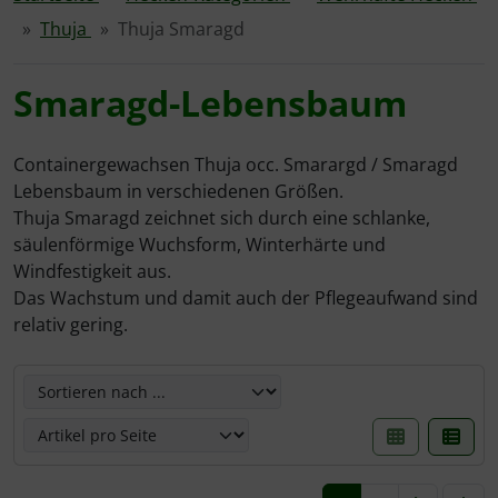
Thuja
Thuja Smaragd
Fertighecken+1J
Mount Vernon
Novita
Taxus media hillii
Taxus media hillii
Novita
Novita
Novita
Kleinsträucher
Euonymus
Smaragd-Lebensbaum
Glanzmispel
Novita
Obelisk
Thuja Columna
Obelisk
Obelisk
Obelisk
Stauden
Maiblumenstrauch
Hainbuche
Obelisk
Otto Luyken
Thuja Smaragd
Otto Luyken
Otto Luyken
Rotundifolia
Frauenmantel / Alchemilla mollis
Containergewachsen Thuja occ. Smarargd / Smaragd
Lebensbaum in verschiedenen Größen.
Thuja Smaragd zeichnet sich durch eine schlanke,
Heckenrose
Otto Luyken
Rotundifolia
Rotundifolia
Rotundifolia
Taxus (Eibe)
Niedrige Purpurbeere
säulenförmige Wuchsform, Winterhärte und
Windfestigkeit aus.
ilex
Rotundifolia
Übersicht
Übersicht
Übersicht
Thuja
Fünffingerstrauch / Potentilla
Das Wachstum und damit auch der Pflegeaufwand sind
relativ gering.
Kirschlorbeer
Übersicht
Immergrün / Vinca
Hier können die nachfolgenden Artikel umsortiert werden
Liguster
Immergrün / Vinca
Ölweide
Lonicera