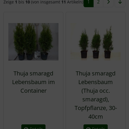
Rotbuche
Spierstrauch / Spiraea
1
2
Zeige
1
bis
10
(von insgesamt
11
Artikeln)
Wildhecke / gemischte Hecke
Thuja smaragd
Thuja smaragd
Lebensbaum im
Lebensbaum
Container
(Thuja occ.
smaragd),
Topfpflanze, 30-
40cm
Details
Details