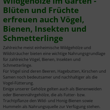
Wildgehölze im Garten -
Rotbuche
Spierstrauch / Spiraea
Blüten und Früchte
Wildhecke / gemischte Hecke
erfreuen auch Vögel,
Bienen, Insekten und
Schmetterlinge
Zahlreiche meist einheimische Wildgehölze und
Wildsträucher bieten eine wichtige Nahrungsgrundlage
für zahlreiche Vögel, Bienen, Insekten und
Schmetterlinge.
Für Vögel sind deren Beeren, Hagebutten, Kirschen und
Samen noch bedeutsamer und nachhaltiger als die
Vogel-Fütterung.
Einige unserer Gehölze gelten auch als Bienenweiden
oder Bienennährgehölze, die als Futter- bzw.
Trachtpflanze den Wild- und Honig-Bienen sowie
Hummeln als Nahrungsquelle zur Verfügung stehen.