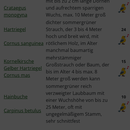
mit bis zu 2 cm lange Dornen
Crataegus
und aufrechtem sparrigen
monogyna
Wuchs, max. 10 Meter groß
dichter sommergrüner
Hartriegel
Strauch, der 3 bis 4 Meter
24
hoch und breit wird, mit
Cornus sanguinea
rötlichem Holz, im Alter
manchmal baumartig
mehrstämmiger
Kornelkirsche
15
Großstrauch oder Baum, der
Gelber Hartriegel
bis im Alter 4 bis max. 8
Cornus mas
Meter groß werden kann
sommergrüner reich
verzweigter Laubbaum mit
Hainbuche
10
einer Wuchshöhe von bis zu
25 Meter, oft mit
Carpinus betulus
ungegelmäßigem Stamm,
sehr schnittfest