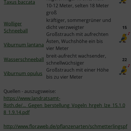
Taxus baccata
10-12 Meter, selten 18 Meter
groß
kräftiger, sommergrüner und
Wolliger
dicht verzweigter
15
Schneeball
Großstrauch mit aufrechten
Ästen, Wuchshöhe ein bis
Viburnum lantana
vier Meter
breit-aufrecht wachsender,
Wasserschneeball
22
schnellwüchsiger
Großstrauch mit einer Höhe
Viburnum opulus
bis zu vier Meter
Quellen - auszugsweise:
https://www.landratsamt-
Roth.de/..._Gegen_berstellung_Vogeln_hrgeh_lze_15.1.0
8_1.9.14.pdf
http://www.floraweb.de/pflanzenarten/schmetterlingspf