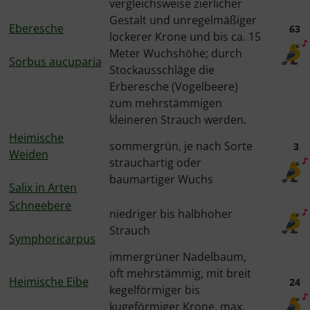
vergleichsweise zierlicher
Gestalt und unregelmäßiger
Eberesche
63
lockerer Krone und bis ca. 15
Meter Wuchshöhe; durch
Sorbus aucuparia
Stockausschläge die
Erberesche (Vogelbeere)
zum mehrstämmigen
kleineren Strauch werden.
Heimische
sommergrün, je nach Sorte
3
Weiden
strauchartig oder
baumartiger Wuchs
Salix in Arten
Schneebere
niedriger bis halbhoher
Strauch
Symphoricarpus
immergrüner Nadelbaum,
oft mehrstämmig, mit breit
Heimische Eibe
24
kegelförmiger bis
kugeförmiger Krone, max.