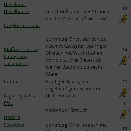
Haselnuss,
10
Haselbaum
meist vielstämmiger Strauch,
ca. 3-6 Meter groß werdend
Corylus avellana
sommergrüner, aufrechter,
reich verzweigter, sparriger
Pfaffenhütchen
24
Strauch mit Wuchshöhen
Euonymus
von bis zu drei Meter, als
europaeus
kleiner Baum bis zu sechs
Meter
Rotbuche
kräftiger Baum, bei
26
regelmäßigem Schnitt mit
Fagus sylvatica
dichtem Geäst
Efeu
8
rankender Strauch
Hedera
Sanddorn
sommergrüner Strauch mit
16