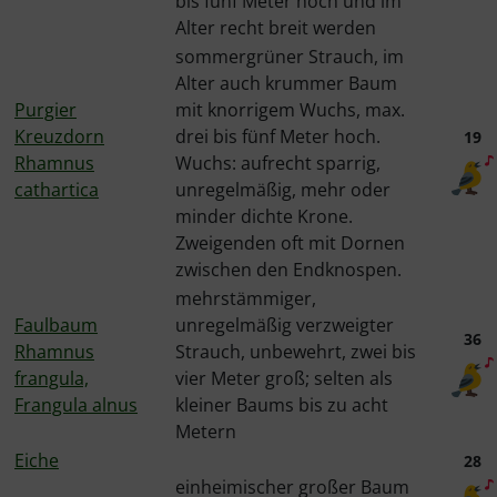
bis fünf Meter hoch und im
Alter recht breit werden
sommergrüner Strauch, im
Alter auch krummer Baum
Purgier
mit knorrigem Wuchs, max.
Kreuzdorn
drei bis fünf Meter hoch.
19
Rhamnus
Wuchs: aufrecht sparrig,
cathartica
unregelmäßig, mehr oder
minder dichte Krone.
Zweigenden oft mit Dornen
zwischen den Endknospen.
mehrstämmiger,
Faulbaum
unregelmäßig verzweigter
36
Rhamnus
Strauch, unbewehrt, zwei bis
frangula,
vier Meter groß; selten als
Frangula alnus
kleiner Baums bis zu acht
Metern
Eiche
28
einheimischer großer Baum