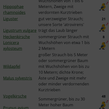
Wuchshöhen von 1 bis 6
Hippophae
Metern, Zweige mit
rhamnoides
verdornten Kurztrieben
Liguster
gut verzweigter Strauch;
21
unsere Sorte 'atrovirens'
Ligustrum vulgare
trägt das Laub länger
Heckenkirsche
sommergrüner Strauch mit
8
Lonicera
Wuchshöhen von etwa 1 bis
xylosteum
2 Metern
großer Strauch bis 5 Meter
oder sommergrüner Baum
Wildapfel
mit Wuchshöhen von bis zu
10 Metern; dichte Krone;
Malus sylvestris
Äste und Zweige mit mehr
oder minder verdornenden
Kurztrieben
Vogelkirsche
48
Sommergrüner, bis zu 30
Meter hoher Baum
Prunus avium