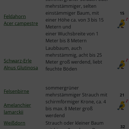
mehrstämmiger, selten
einstämmiger Baum, mit
15
Feldahorn
einer Höhe ca. von 3 bis 15
Acer campestre
Metern und
einer Wuchsbreite von 1
Meter bis 8 Metern
Laubbaum, auch
mehrstämmig, acht bis 25
Schwarz-Erle
Meter groß werdend, liebt
Alnus Glutinosa
feuchte Böden
sommergrüner
Felsenbirne
mehrstämmiger Strauch mit
21
schirmförmiger Krone, ca. 4
Amelanchier
bis max. 8 Meter groß
lamarckii
werdend
Weißdorn
Strauch oder kleiner Baum
32