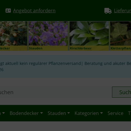
Angebot anfordern
Lieferu
decker
Stauden
Kirschlorbeer
Kletterpfla
gt aktuell kein regulärer Pflanzenversand| Beratung und akuter Be
26
Suc
n
Bodendecker
Stauden
Kategorien
Service
T