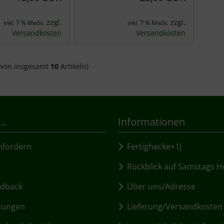
zzgl.
zzgl.
inkl. 7 % MwSt.
inkl. 7 % MwSt.
Versandkosten
Versandkosten
von insgesamt
10
Artikeln)
..
Informationen
fordern
Fertighecke+1J
Rückblick auf Samstags H
dback
Über uns/Adresse
tungen
Lieferung/Versandkosten