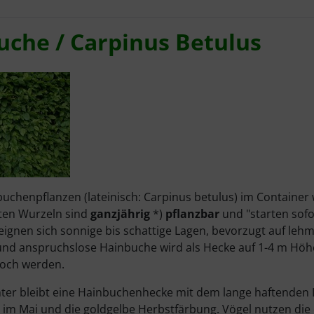
uche / Carpinus Betulus
uchenpflanzen (lateinisch: Carpinus betulus) im Container
ten Wurzeln sind
ganzjährig
*)
pflanzbar
und "starten sofo
eignen sich sonnige bis schattige Lagen, bevorzugt auf leh
nd anspruchslose Hainbuche wird als Hecke auf 1-4 m Höhe g
hoch werden.
ter bleibt eine Hainbuchenhecke mit dem lange haftenden La
 im Mai und die goldgelbe Herbstfärbung. Vögel nutzen die 