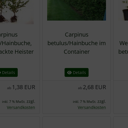
rpinus
Carpinus
/Hainbuche,
betulus/Hainbuche im
We
ackte Heister
Container
bet
Details
Details
1,38 EUR
2,68 EUR
ab
ab
zzgl.
zzgl.
inkl. 7 % MwSt.
inkl. 7 % MwSt.
Versandkosten
Versandkosten