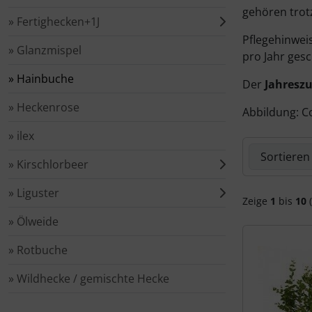
Spierstrauch / Spiraea
gehören trot
» Fertighecken+1J
Pflegehinwei
» Glanzmispel
pro Jahr gesc
» Hainbuche
Der
Jahresz
» Heckenrose
Abbildung: Co
» ilex
Hier können 
» Kirschlorbeer
» Liguster
Zeige
1
bis
10
(
» Ölweide
» Rotbuche
» Wildhecke / gemischte Hecke