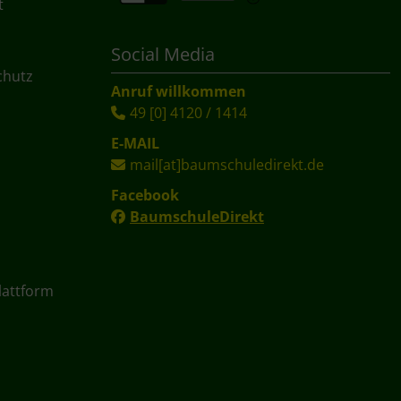
t
Social Media
chutz
Anruf willkommen
49 [0] 4120 / 1414
E-MAIL
mail[at]baumschuledirekt.de
Facebook
BaumschuleDirekt
lattform