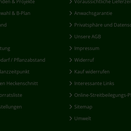
den & Projekte
Voraussichtliche Lieferzei
ahl & B-Plan
Anwachsgarantie
and
Privatsphäre und Datens
Unsere AGB
itung
Impressum
arf / Pflanzabstand
Widerruf
lanzzeitpunkt
Kauf widerrufen
en Heckenschnitt
Interessante Links
rratsliste
Online-Streitbeilegungs-P
stellungen
Sitemap
Umwelt