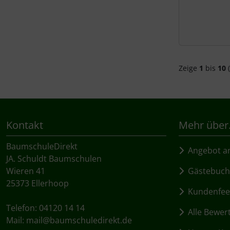
Zeige
1
bis
10
(
Kontakt
Mehr über.
BaumschuleDirekt
Angebot an
JA. Schuldt Baumschulen
Wieren 41
Gästebuch
25373 Ellerhoop
Kundenfee
Telefon: 04120 14 14
Alle Bewer
Mail:
mail@baumschuledirekt.de