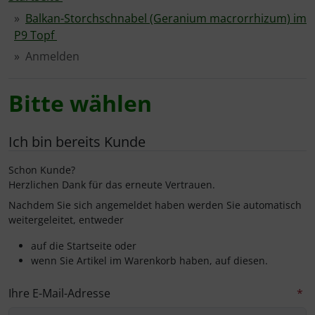
Balkan-Storchschnabel (Geranium macrorrhizum) im
Fertighecken+1J
Mount Vernon
Novita
Taxus media hillii
Taxus media hillii
Größer werdende Hecken
Novita
Novita
Novita
Kleinsträucher
Euonymus
P9 Topf
Anmelden
Glanzmispel
Novita
Obelisk
Thuja Columna
Hecken aus Wildgehölzen
Obelisk
Obelisk
Obelisk
Stauden
Maiblumenstrauch
Bitte wählen
Hainbuche
Obelisk
Otto Luyken
Thuja Smaragd
Immergrün & schlank
Otto Luyken
Otto Luyken
Rotundifolia
Frauenmantel / Alchemilla mollis
Heckenrose
Otto Luyken
Rotundifolia
Rotundifolia
Immergrüne Laubhecken
Rotundifolia
Taxus (Eibe)
Niedrige Purpurbeere
Ich bin bereits Kunde
Schon Kunde?
ilex
Rotundifolia
Übersicht
Übersicht
Übersicht
Lärmschutzhecken
Thuja
Fünffingerstrauch / Potentilla
Herzlichen Dank für das erneute Vertrauen.
Nachdem Sie sich angemeldet haben werden Sie automatisch
Kirschlorbeer
Übersicht
Pflegeleichte Hecken
Immergrün / Vinca
weitergeleitet, entweder
Liguster
Wehrhafte Hecken
Immergrün / Vinca
auf die Startseite oder
wenn Sie Artikel im Warenkorb haben, auf diesen.
Ölweide
Niedrige Hecken
Lonicera
Ihre E-Mail-Adresse
*