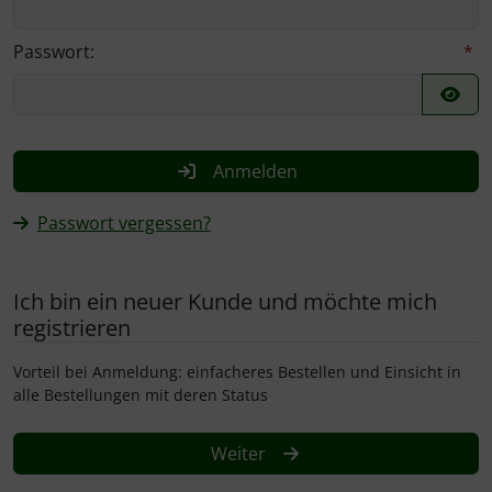
Rotbuche
Spierstrauch / Spiraea
Passwort:
*
Wildhecke / gemischte Hecke
Anmelden
Passwort vergessen?
Ich bin ein neuer Kunde und möchte mich
registrieren
Vorteil bei Anmeldung: einfacheres Bestellen und Einsicht in
alle Bestellungen mit deren Status
Weiter