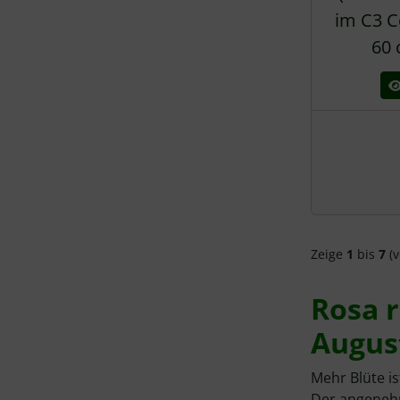
im C3 C
60 
Zeige
1
bis
7
(v
Rosa r
Augus
Mehr Blüte i
Der angenehm