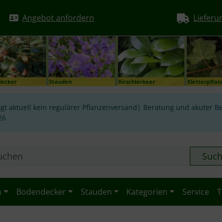
Angebot anfordern
Lieferu
decker
Stauden
Kirschlorbeer
Kletterpfla
gt aktuell kein regulärer Pflanzenversand| Beratung und akuter Be
26
Suc
n
Bodendecker
Stauden
Kategorien
Service
T