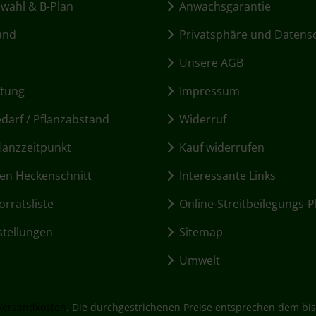
ahl & B-Plan
Anwachsgarantie
and
Privatsphäre und Datens
Unsere AGB
itung
Impressum
arf / Pflanzabstand
Widerruf
lanzzeitpunkt
Kauf widerrufen
en Heckenschnitt
Interessante Links
rratsliste
Online-Streitbeilegungs-P
stellungen
Sitemap
Umwelt
Versandkosten
. Die durchgestrichenen Preise entsprechen dem bis