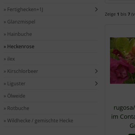
Spierstrauch / Spiraea
» Fertighecken+1J
Zeige
1
bis
7
(v
» Glanzmispel
» Hainbuche
» Heckenrose
» ilex
» Kirschlorbeer
» Liguster
» Ölweide
rugosa
» Rotbuche
im Conta
» Wildhecke / gemischte Hecke
G