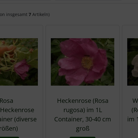
on insgesamt
7
Artikeln)
Rosa
Heckenrose (Rosa
W
/Heckenrose
rugosa) im 1L
(R
iner (diverse
Container, 30-40 cm
im 
rößen)
groß