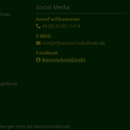
Social Media
chutz
Anruf willkommen
49 [0] 4120 / 1414
E-MAIL
mail[at]baumschuledirekt.de
Facebook
BaumschuleDirekt
lattform
herigen Preis bei BaumschuleDirekt.