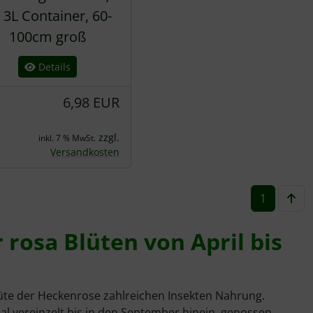
 3L Container, 60-
100cm groß
Details
6,98 EUR
zzgl.
inkl. 7 % MwSt.
Versandkosten
1
 rosa Blüten von April bis
üte der Heckenrose zahlreichen Insekten Nahrung.
l vereinzelt bis in den September hinein, genossen