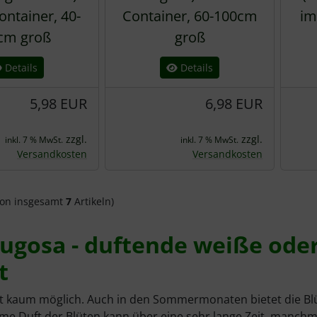
ontainer, 40-
Container, 60-100cm
im
cm groß
groß
Details
Details
5,98 EUR
6,98 EUR
zzgl.
zzgl.
inkl. 7 % MwSt.
inkl. 7 % MwSt.
Versandkosten
Versandkosten
on insgesamt
7
Artikeln)
ugosa - duftende weiße oder
t
st kaum möglich. Auch in den Sommermonaten bietet die Bl
e Duft der Blüten kann über eine sehr lange Zeit, manchma