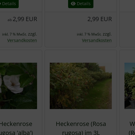
Details
Details
2,99 EUR
2,99 EUR
ab
zzgl.
zzgl.
inkl. 7 % MwSt.
inkl. 7 % MwSt.
Versandkosten
Versandkosten
Heckenrose
Heckenrose (Rosa
W
ugosa 'alba')
rugosa) im 3L
(R