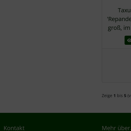
Taxu
'Repande
groß, im
Zeige
1
bis
5
(v
Kontakt
Mehr über.