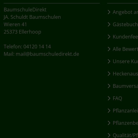
BaumschuleDirekt
Angebot an
JA. Schuldt Baumschulen
Wieren 41
Gästebuch
25373 Ellerhoop
Kundenfee
Telefon: 04120 14 14
Alle Bewer
Mail:
mail@baumschuledirekt.de
Unsere Kun
Heckenausw
Baumvers
FAQ
Pflanzanle
Pflanzenbed
Qualität/Pf