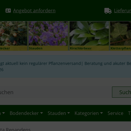
Angebot anfordern
Lieferu
decker
Stauden
Kirschlorbeer
Kletterpfla
gt aktuell kein regulärer Pflanzenversand| Beratung und akuter Be
26
Suc
n
Bodendecker
Stauden
Kategorien
Service
T
ata Repandens