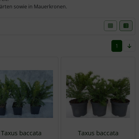
gärten sowie in Mauerkronen.
einer Box- oder Listenansicht gewählt werden.
1
Taxus baccata
Taxus baccata