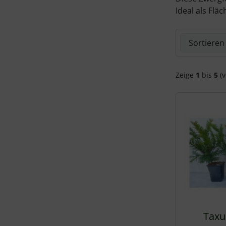
Ideal als Fl
Hier können 
Zeige
1
bis
5
(v
Taxu