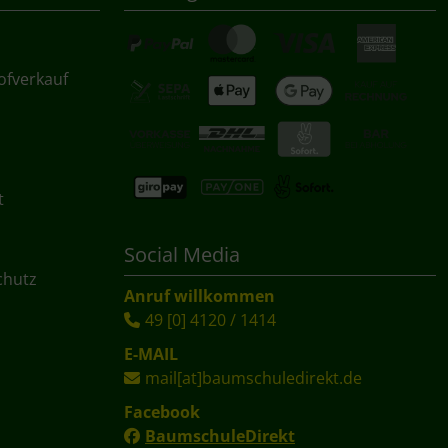
ofverkauf
t
Social Media
chutz
Anruf willkommen
49 [0] 4120 / 1414
E-MAIL
mail[at]baumschuledirekt.de
Facebook
BaumschuleDirekt