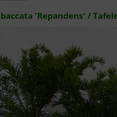
baccata 'Repandens' / Tafele