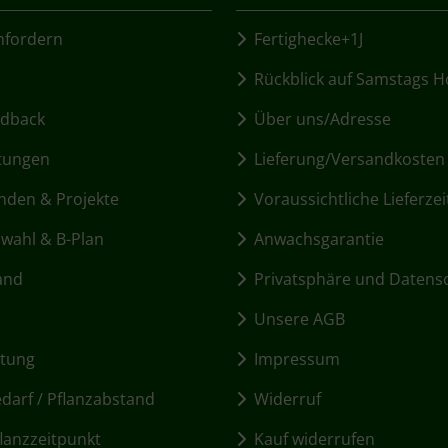
fordern
Fertighecke+1J
Rückblick auf Samstags H
dback
Über uns/Adresse
tungen
Lieferung/Versandkosten
den & Projekte
Voraussichtliche Lieferzei
ahl & B-Plan
Anwachsgarantie
and
Privatsphäre und Datens
Unsere AGB
itung
Impressum
arf / Pflanzabstand
Widerruf
lanzzeitpunkt
Kauf widerrufen