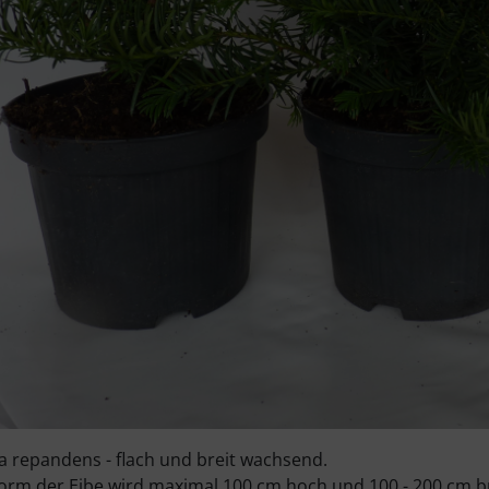
a repandens - flach und breit wachsend.
orm der Eibe wird maximal 100 cm hoch und 100 - 200 cm br