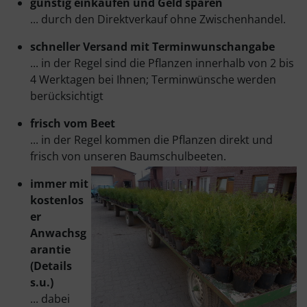
günstig einkaufen und Geld sparen
... durch den Direktverkauf ohne Zwischenhandel.
schneller Versand mit Terminwunschangabe
... in der Regel sind die Pflanzen innerhalb von 2 bis
4 Werktagen bei Ihnen; Terminwünsche werden
berücksichtigt
frisch vom Beet
... in der Regel kommen die Pflanzen direkt und
frisch von unseren Baumschulbeeten.
immer mit
kostenlos
er
Anwachsg
arantie
(Details
s.u.)
... dabei