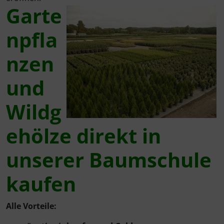
Rotbuche
Spierstrauch / Spiraea
Garte
Wildhecke / gemischte Hecke
npfla
nzen
und
Wildg
ehölze direkt in
unserer Baumschule
kaufen
Alle Vorteile: