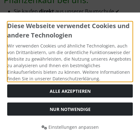
Sie kaufen
direkt
aus unserer Baumschule ✔
durch den Direktvertrieb kaufen Sie zu äußerst
Diese Webseite verwendet Cookies und
günstigen
Preisen ein ✔
Sie erhalten die Pflanzen kurzfristig bzw. zum
andere Technologien
Wunschtermin -
frisch
und
direkt
vom
Wir verwenden Cookies und ähnliche Technologien, auch
Pflanzenbeet ✔
von Drittanbietern, um die ordentliche Funktionsweise der
Sie bekommen in aller Regel den
Zustellungstag
Website zu gewährleisten, die Nutzung unseres Angebotes
mitgeteilt, meist per telefonischer Kurz-Info ✔
zu analysieren und Ihnen ein bestmögliches
Sie werden freundlich und kompetent
beraten
-
Einkaufserlebnis bieten zu können. Weitere Informationen
gerne auch
telefonisch ✔
finden Sie in unserer Datenschutzerklärung.
durch die
Anwachsgarantie
kaufen Sie
ohne
ALLE AKZEPTIEREN
Risiko
✔
Warum Containerpflanzen?
NUR NOTWENDIGE
Containerpflanzen
sind grundsätzlich
jederzeit
pflanzbar (Ausnahme: Frostperioden im Winter).
Einstellungen anpassen
Sie wachsen
sicher
an - ausreichendes Gießen
SEHR GUT
(4.91 / 5)