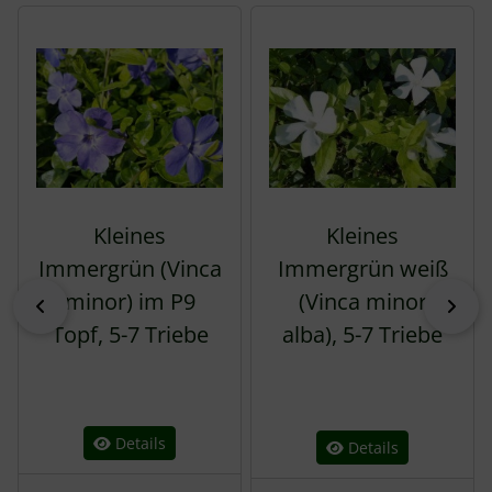
Es folgt ein Produktslider - navigieren Sie mit der Tab-Tas
Kleines
Kleines
Immergrün (Vinca
Immergrün weiß
minor) im P9
(Vinca minor
zurück
vor
Topf, 5-7 Triebe
alba), 5-7 Triebe
Details
Details