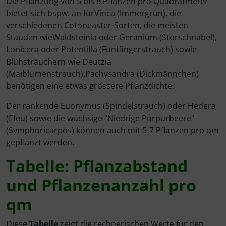
Die Pflanzung von 5 bis 8 Pflanzen pro Quadratmeter
bietet sich bspw. an fürVinca (Immergrün), die
verschiedenen Cotoneaster-Sorten, die meisten
Stauden wieWaldsteinia oder Geranium (Storschnabel),
Lonicera oder Potentilla (Fünffingerstrauch) sowie
Blühsträuchern wie Deutzia
(Maiblumenstrauch).Pachysandra (Dickmännchen)
benötigen eine etwas grössere Pflanzdichte.
Der rankende Euonymus (Spindelstrauch) oder Hedera
(Efeu) sowie die wüchsige "Niedrige Purpurbeere"
(Symphoricarpos) können auch mit 5-7 Pflanzen pro qm
gepflanzt werden.
Tabelle: Pflanzabstand
und Pflanzenanzahl pro
qm
Diese
Tabelle
zeigt die rechnerischen Werte für den