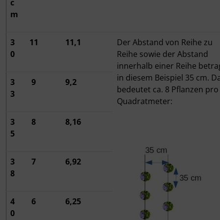
c
m
3
11
11,1
Der Abstand von Reihe zu
0
Reihe sowie der Abstand
innerhalb einer Reihe betr
in diesem Beispiel 35 cm. D
3
9
9,2
bedeutet ca. 8 Pflanzen pro
3
Quadratmeter:
3
8
8,16
5
3
7
6,92
8
4
6
6,25
0