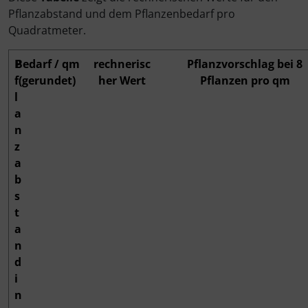
Pflanzabstand und dem Pflanzenbedarf pro
Quadratmeter.
P
Bedarf / qm
rechnerisc
Pflanzvorschlag bei 8
f
(gerundet)
her Wert
Pflanzen pro qm
l
a
n
z
a
b
s
t
a
n
d
i
n