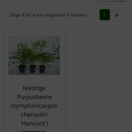
Rotbuche
1
Zeige
1
bis
1
(von insgesamt
1
Artikeln)
Wildhecke / gemischte Hecke
Niedrige
Purpurbeere
(Symphoricarpos
chenaultii
'Hancock')