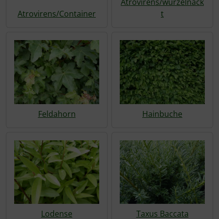
Atrovirens/wurzelnack
Atrovirens/Container
t
Feldahorn
Hainbuche
Lodense
Taxus Baccata