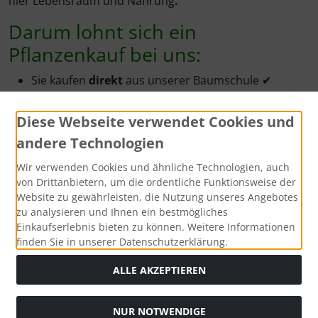
hier Lebensraum und Nahrung
.
Darum lohnt sich ein
Pflanzenkauf bei uns:
Sie kaufen
direkt
aus unserer Baumschule ✔
durch den Direktvertrieb kaufen Sie zu äußerst
günstigen
Preisen ein ✔
Diese Webseite verwendet Cookies und
Sie erhalten die Pflanzen kurzfristig bzw. zum
andere Technologien
Wunschtermin -
frisch
und
direkt
vom
Pflanzenbeet ✔
Wir verwenden Cookies und ähnliche Technologien, auch
Sie bekommen in aller Regel den
Zustellungstag
von Drittanbietern, um die ordentliche Funktionsweise der
Website zu gewährleisten, die Nutzung unseres Angebotes
mitgeteilt, meist per telefonischer Kurz-Info ✔
zu analysieren und Ihnen ein bestmögliches
Sie werden freundlich und kompetent
beraten
-
Einkaufserlebnis bieten zu können. Weitere Informationen
gerne auch
telefonisch ✔
finden Sie in unserer Datenschutzerklärung.
durch die
Anwachsgarantie
kaufen Sie
ohne
Risiko
✔
ALLE AKZEPTIEREN
Warum Containerpflanzen?
NUR NOTWENDIGE