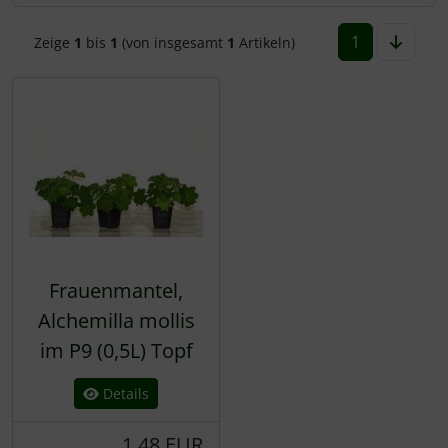
Rotbuche
Spierstrauch / Spiraea
1
Zeige
1
bis
1
(von insgesamt
1
Artikeln)
Wildhecke / gemischte Hecke
Frauenmantel,
Alchemilla mollis
im P9 (0,5L) Topf
Details
1,48 EUR