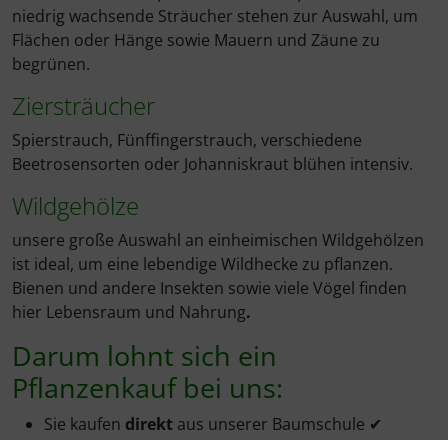
niedrig wachsende Sträucher stehen zur Auswahl, um
Flächen oder Hänge sowie Mauern und Zäune zu
begrünen.
Ziersträucher
Spierstrauch, Fünffingerstrauch, verschiedene
Beetrosensorten oder Johanniskraut blühen intensiv.
Wildgehölze
unsere große Auswahl an einheimischen Wildgehölzen
ist ideal, um eine lebendige Wildhecke zu pflanzen.
Bienen und andere Insekten sowie viele Vögel finden
hier Lebensraum und Nahrung
.
Darum lohnt sich ein
Pflanzenkauf bei uns:
Sie kaufen
direkt
aus unserer Baumschule ✔
durch den Direktvertrieb kaufen Sie zu äußerst