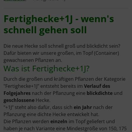
Fertighecken+1J
Mount Vernon
Novita
Taxus media hillii
Taxus media hillii
Größer werdende Hecken
Novita
Novita
Novita
Kleinsträucher
Euonymus
Fertighecke+1J - wenn's
schnell gehen soll
Glanzmispel
Novita
Obelisk
Thuja Columna
Hecken aus Wildgehölzen
Obelisk
Obelisk
Obelisk
Stauden
Maiblumenstrauch
Hainbuche
Obelisk
Otto Luyken
Thuja Smaragd
Immergrün & schlank
Otto Luyken
Otto Luyken
Rotundifolia
Frauenmantel / Alchemilla mollis
Die neue Hecke soll schnell groß und blickdicht sein?
Dafür bieten wir unsere großen, im Topf (Container)
Heckenrose
Otto Luyken
Rotundifolia
Rotundifolia
Immergrüne Laubhecken
Rotundifolia
Taxus (Eibe)
Niedrige Purpurbeere
gewachsenen Pflanzen an.
Was ist Fertighecke+1J?
ilex
Rotundifolia
Übersicht
Übersicht
Übersicht
Lärmschutzhecken
Thuja
Fünffingerstrauch / Potentilla
Durch die großen und kräftigen Pflanzen der Kategorie
"Fertighecke+1J" entsteht bereits im
Verlauf des
Kirschlorbeer
Übersicht
Pflegeleichte Hecken
Immergrün / Vinca
Folgejahres
nach der Pflanzung eine
blickdichte
und
geschlossene
Hecke.
Liguster
Wehrhafte Hecken
Immergrün / Vinca
"+1J" steht also dafür, dass sich
ein
Jahr
nach der
Pflanzung eine dichte Hecke entwickelt hat.
Ölweide
Niedrige Hecken
Lonicera
Die Pflanzen werden
einzeln
im Topf geliefert und
haben je nach Variante eine Mindestgröße von 150, 175