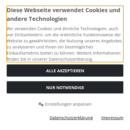
günstigen
Preisen ein ✔
Diese Webseite verwendet Cookies und
Sie erhalten die Pflanzen kurzfristig bzw. zum
andere Technologien
Wunschtermin -
frisch
und
direkt
vom
Pflanzenbeet ✔
Wir verwenden Cookies und ähnliche Technologien, auch
Sie bekommen in aller Regel den
Zustellungstag
von Drittanbietern, um die ordentliche Funktionsweise der
Website zu gewährleisten, die Nutzung unseres Angebotes
mitgeteilt, meist per telefonischer Kurz-Info ✔
zu analysieren und Ihnen ein bestmögliches
Sie werden freundlich und kompetent
beraten
-
Einkaufserlebnis bieten zu können. Weitere Informationen
gerne auch
telefonisch ✔
finden Sie in unserer Datenschutzerklärung.
durch die
Anwachsgarantie
kaufen Sie
ohne
Risiko
✔
ALLE AKZEPTIEREN
Warum Containerpflanzen?
NUR NOTWENDIGE
Containerpflanzen
sind grundsätzlich
jederzeit
pflanzbar (Ausnahme: Frostperioden im Winter).
Einstellungen anpassen
Sie wachsen
sicher
an - ausreichendes Gießen
vorausgesetzt.
SEHR GUT
(4.91 / 5)
Datenschutzerklärung
Impressum
aus
3
Bewertungen bei: shopvote.de ⓘ
Informationen zur Echtheit der Bewertungen
Außerdem haben Topf- und Containerpflanzen im