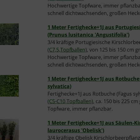
Hochwertige Topfware, immer pflanzbar
schnell dichtwachsenden, großen Heck
1 Meter Fertighecke+1J aus Portugies
(Prunus lusitanica 'Angustifolia')
3/4 kräftige Portugiesische Kirschlorb
(C7,5,Topfballen)
, von 125 bis 150 cm gr
Hochwertige Topfware, immer pflanzbar
schnell dichtwachsenden, großen Heck
1 Meter Fertighecke+1J aus Rotbuche
sylvatica)
Fertighecke+1J aus Rotbuche (Fagus syl
(C5-C10,Topfballen)
, ca. 150 bis 225 c
Topfware, immer pflanzbar.
1 Meter Fertighecke+1J aus Säulen-Ki
laurocerasus 'Obelisk')
3/4 kräftige Obelisk Kirschlorbeerpflan