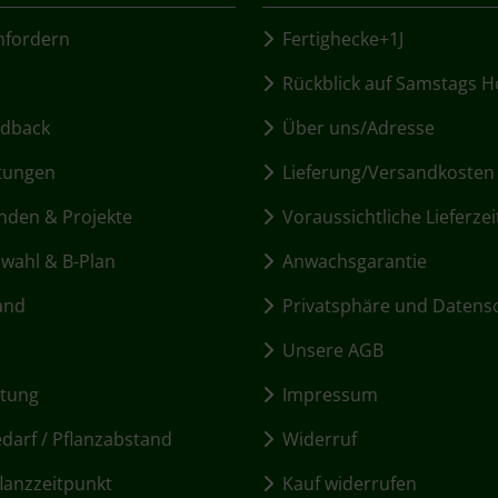
fordern
Fertighecke+1J
Rückblick auf Samstags H
dback
Über uns/Adresse
tungen
Lieferung/Versandkosten
den & Projekte
Voraussichtliche Lieferzei
ahl & B-Plan
Anwachsgarantie
and
Privatsphäre und Datens
Unsere AGB
itung
Impressum
arf / Pflanzabstand
Widerruf
lanzzeitpunkt
Kauf widerrufen