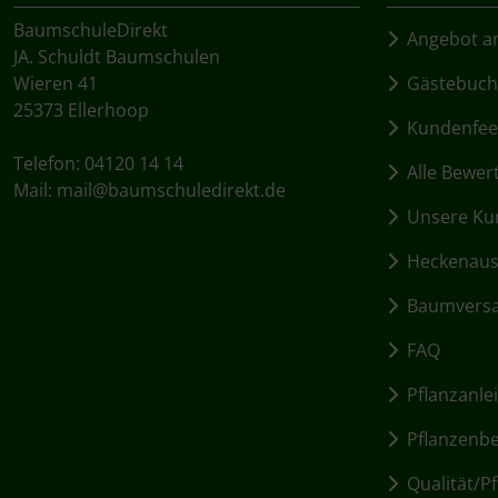
BaumschuleDirekt
Angebot an
JA. Schuldt Baumschulen
Wieren 41
Gästebuch
25373 Ellerhoop
Kundenfee
Telefon: 04120 14 14
Alle Bewer
Mail:
mail@baumschuledirekt.de
Unsere Kun
Heckenausw
Baumvers
FAQ
Pflanzanle
Pflanzenbed
Qualität/Pf