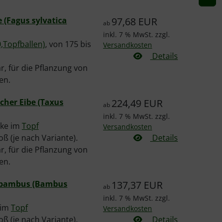
 (Fagus sylvatica
97,68 EUR
ab
inkl. 7 % MwSt. zzgl.
,Topfballen)
, von 175 bis
Versandkosten
Details
, für die Pflanzung von
en.
cher Eibe (Taxus
224,49 EUR
ab
inkl. 7 % MwSt. zzgl.
cke im
Topf
Versandkosten
oß (je nach Variante).
Details
, für die Pflanzung von
en.
inbambus (Bambus
137,37 EUR
ab
inkl. 7 % MwSt. zzgl.
 im
Topf
Versandkosten
oß (je nach Variante).
Details