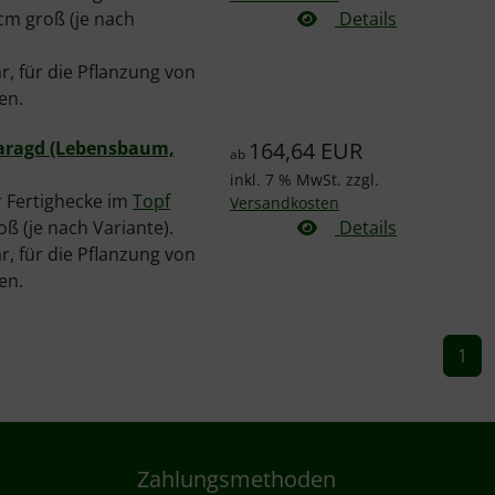
 cm groß (je nach
Details
, für die Pflanzung von
en.
maragd (Lebensbaum,
164,64 EUR
ab
inkl. 7 % MwSt. zzgl.
r Fertighecke im
Topf
Versandkosten
oß (je nach Variante).
Details
, für die Pflanzung von
en.
1
Zahlungsmethoden