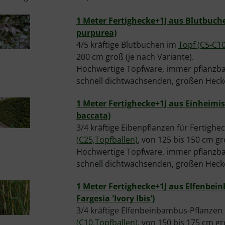
1 Meter Fertighecke+1J aus Blutbuche
purpurea)
4/5 kräftige Blutbuchen im
Topf (C5-C10
200 cm groß (je nach Variante).
Hochwertige Topfware, immer pflanzbar
schnell dichtwachsenden, großen Heck
1 Meter Fertighecke+1J aus Einheimis
baccata)
3/4 kräftige Eibenpflanzen für Fertighe
(C25,Topfballen)
, von 125 bis 150 cm gr
Hochwertige Topfware, immer pflanzbar
schnell dichtwachsenden, großen Heck
1 Meter Fertighecke+1J aus Elfenbe
Fargesia 'Ivory Ibis')
3/4 kräftige Elfenbeinbambus-Pflanzen
(C10,Topfballen)
, von 150 bis 175 cm gr