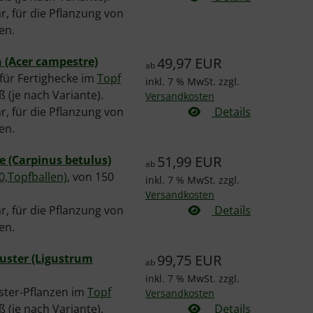
, für die Pflanzung von
en.
n (Acer campestre)
49,97 EUR
ab
für Fertighecke im
Topf
inkl. 7 % MwSt. zzgl.
ß (je nach Variante).
Versandkosten
, für die Pflanzung von
Details
en.
e (Carpinus betulus)
51,99 EUR
ab
0,Topfballen)
, von 150
inkl. 7 % MwSt. zzgl.
Versandkosten
, für die Pflanzung von
Details
en.
guster (Ligustrum
99,75 EUR
ab
inkl. 7 % MwSt. zzgl.
uster-Pflanzen im
Topf
Versandkosten
ß (je nach Variante).
Details