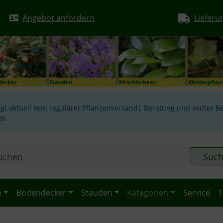
Angebot anfordern
Lieferu
decker
Stauden
Kirschlorbeer
Kletterpfla
gt aktuell kein regulärer Pflanzenversand| Beratung und akuter Be
26
Suc
n
Bodendecker
Stauden
Kategorien
Service
T