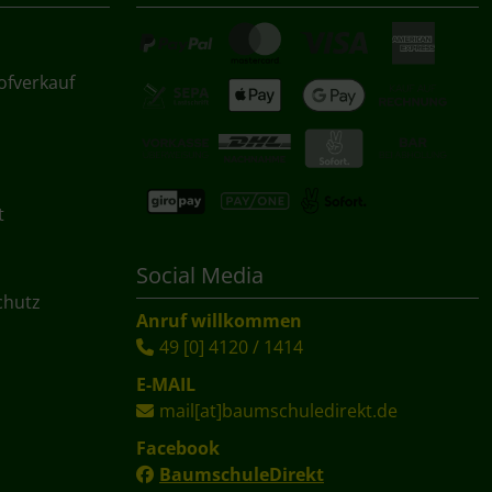
ofverkauf
t
Social Media
chutz
Anruf willkommen
49 [0] 4120 / 1414
E-MAIL
mail[at]baumschuledirekt.de
Facebook
BaumschuleDirekt