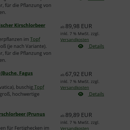
, für die Pflanzung von
en.
ischer Kirschlorbeer
89,98 EUR
ab
inkl. 7 % MwSt. zzgl.
eerpflanzen im
Topf
Versandkosten
oß (je nach Variante).
Details
, für die Pflanzung von
en.
 (Buche, Fagus
67,92 EUR
ab
inkl. 7 % MwSt. zzgl.
vatica), buschig
Topf
Versandkosten
m groß, hochwertige
Details
rschlorbeer (Prunus
89,89 EUR
ab
inkl. 7 % MwSt. zzgl.
zen für Fertighecken im
Versandkosten