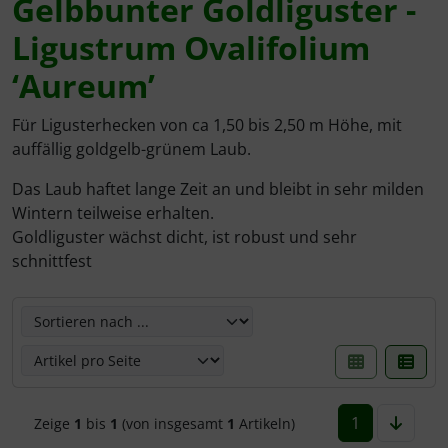
Gelbbunter Goldliguster -
Spierstrauch / Spiraea
Ligustrum Ovalifolium
‘Aureum’
Für Ligusterhecken von ca 1,50 bis 2,50 m Höhe, mit
auffällig goldgelb-grünem Laub.
Das Laub haftet lange Zeit an und bleibt in sehr milden
Wintern teilweise erhalten.
Goldliguster wächst dicht, ist robust und sehr
schnittfest
Hier können die nachfolgenden Artikel umsortiert werden
1
Zeige
1
bis
1
(von insgesamt
1
Artikeln)