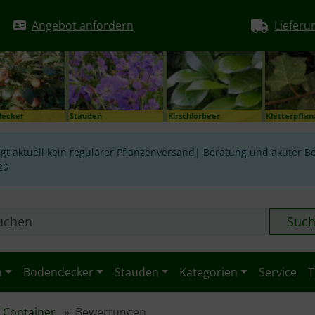
Angebot anfordern
Lieferu
decker
Stauden
Kirschlorbeer
Kletterpfla
gt aktuell kein regulärer Pflanzenversand| Beratung und akuter Be
26
Suc
n
Bodendecker
Stauden
Kategorien
Service
T
m Container
Bewertungen