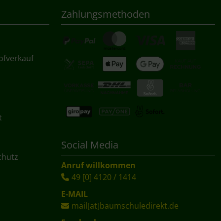
Zahlungsmethoden
ofverkauf
t
Social Media
chutz
Anruf willkommen
49 [0] 4120 / 1414
E-MAIL
mail[at]baumschuledirekt.de