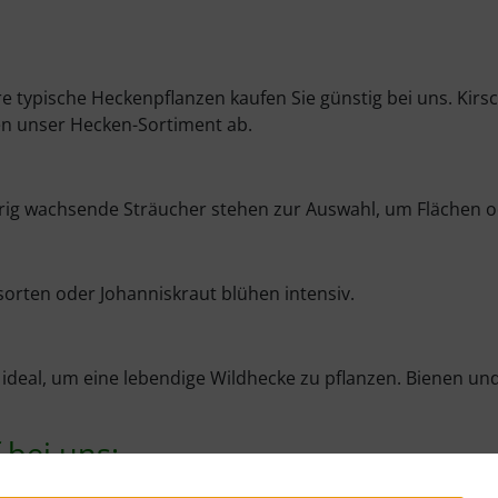
 typische Heckenpflanzen kaufen Sie günstig bei uns. Kirsc
en unser Hecken-Sortiment ab.
drig wachsende Sträucher stehen zur Auswahl, um Flächen
orten oder Johanniskraut blühen intensiv.
deal, um eine lebendige Wildhecke zu pflanzen. Bienen und 
 bei uns: