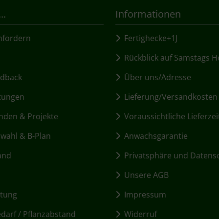
..
Informationen
fordern
Fertighecke+1J
Rückblick auf Samstags H
dback
Über uns/Adresse
tungen
Lieferung/Versandkosten
den & Projekte
Voraussichtliche Lieferzei
ahl & B-Plan
Anwachsgarantie
and
Privatsphäre und Datens
Unsere AGB
itung
Impressum
arf / Pflanzabstand
Widerruf