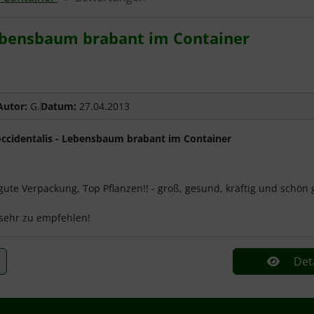
Lebensbaum brabant im Container
 von 5 Sternen!
Autor:
G.
Datum:
27.04.2013
ccidentalis - Lebensbaum brabant im Container
 gute Verpackung, Top Pflanzen!! - groß, gesund, kräftig und schö
 sehr zu empfehlen!
Deta