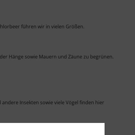
hlorbeer führen wir in vielen Größen.
 oder Hänge sowie Mauern und Zäune zu begrünen.
andere Insekten sowie viele Vögel finden hier