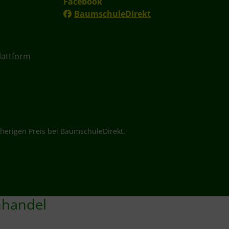
Facebook
BaumschuleDirekt
lattform
herigen Preis bei BaumschuleDirekt.
nhandel