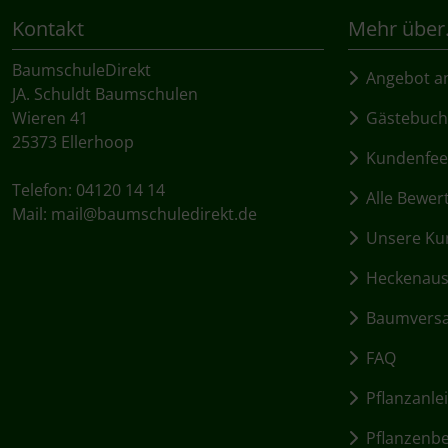
Rotbuche
Spierstrauch / Spiraea
Kontakt
Mehr über.
Wildhecke / gemischte Hecke
BaumschuleDirekt
Angebot an
JA. Schuldt Baumschulen
Wieren 41
Gästebuch
25373 Ellerhoop
Kundenfee
Telefon: 04120 14 14
Alle Bewer
Mail:
mail@baumschuledirekt.de
Unsere Kun
Heckenausw
Baumvers
FAQ
Pflanzanle
Pflanzenbed