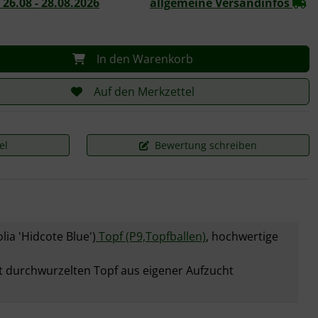
26.08 - 28.08.2026
allgemeine Versandinfos
In den Warenkorb
Auf den Merkzettel
el
Bewertung schreiben
lia 'Hidcote Blue')
Topf (P9,Topfballen)
, hochwertige
t durchwurzelten Topf aus eigener Aufzucht