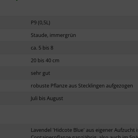
P9 (0,5L)
Staude, immergrün
ca. 5 bis 8
20 bis 40 cm
sehr gut
robuste Pflanze aus Stecklingen aufgezogen
Juli bis August
Lavendel 'Hidcote Blue' aus eigener Aufzucht i
Containerpflanze ganzjährig, also auch im Sp