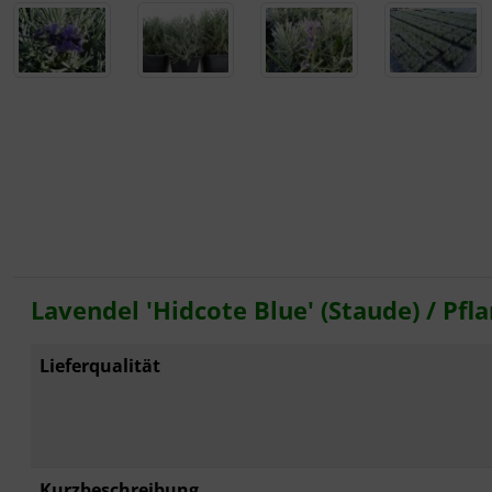
Rotbuche
Spierstrauch / Spiraea
Wildhecke / gemischte Hecke
Lavendel 'Hidcote Blue' (Staude) / Pf
Lieferqualität
Kurzbeschreibung