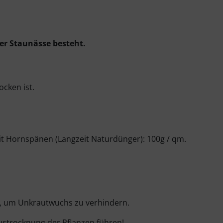
er Staunässe besteht.
ocken ist.
t Hornspänen (Langzeit Naturdünger): 100g / qm.
ab, um Unkrautwuchs zu verhindern.
strocknung der Pflanzen führen!