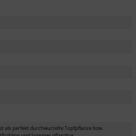
st als perfekt durchwurzelte Topfpflanze bzw.
ätfrühling und Sommer pflanzbar.