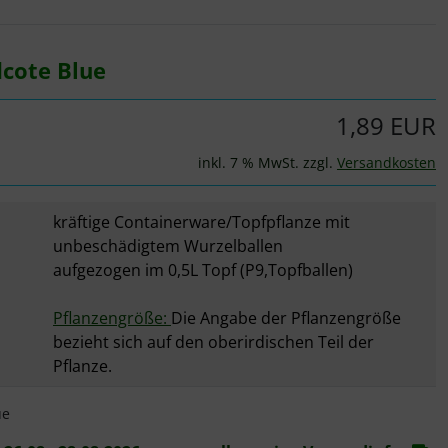
u navigieren. Zum Vergrößern klicken Sie auf das Bild.
dcote Blue
1,89 EUR
inkl. 7 % MwSt. zzgl.
Versandkosten
kräftige Containerware/Topfpflanze mit
unbeschädigtem Wurzelballen
aufgezogen im 0,5L Topf (P9,Topfballen)
Pflanzengröße:
Die Angabe der Pflanzengröße
bezieht sich auf den oberirdischen Teil der
Pflanze.
ue