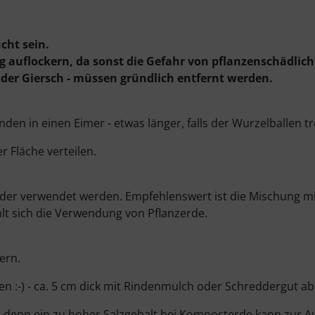
cht sein.
g auflockern, da sonst die Gefahr von pflanzenschädlich
er Giersch - müssen gründlich entfernt werden.
en in einen Eimer - etwas länger, falls der Wurzelballen tr
r Fläche verteilen.
er verwendet werden. Empfehlenswert ist die Mischung mi
lt sich die Verwendung von Pflanzerde.
ern.
nzen :-) - ca. 5 cm dick mit Rindenmulch oder Schreddergut 
denn ein zu hoher Salzgehalt bei Komposterde kann zur Au