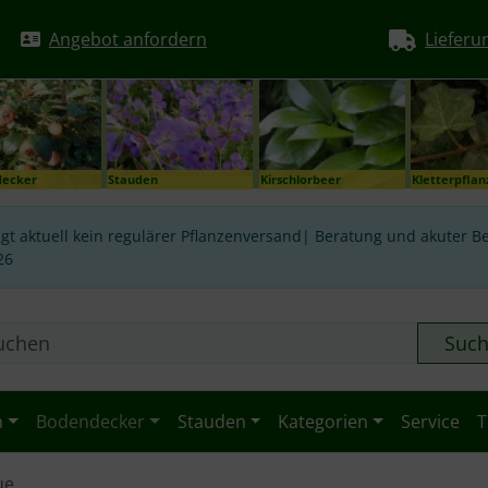
Angebot anfordern
Lieferu
decker
Stauden
Kirschlorbeer
Kletterpfla
gt aktuell kein regulärer Pflanzenversand| Beratung und akuter Be
26
Suc
n
Bodendecker
Stauden
Kategorien
Service
T
ue