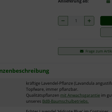
Anlieferung ab:
Frage zum Artik
lanzenbeschreibung
kräftige Lavendel-Pflanze (Lavandula angustifo
Topfware, immer pflanzbar.
Qualitätspflanzen
mit Anwachsgarantie
im gu
unseres
BdB-Baumschulbetriebs.
Echter Lavendel 'Hidcote Blue' im Container.