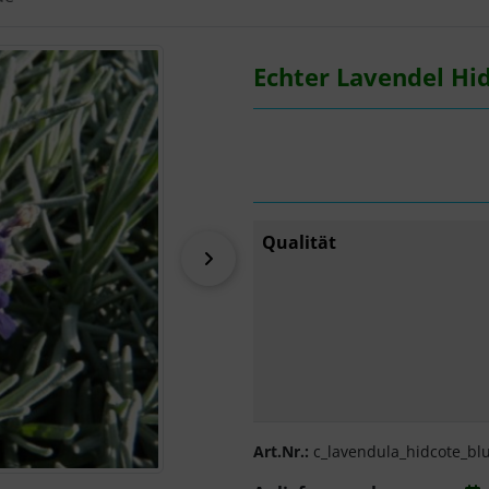
Zurück-" und "Vor-Button" nutzen, um zwischen den Bildern z
Echter Lavendel Hi
Qualität
vor
Art.Nr.:
c_lavendula_hidcote_bl